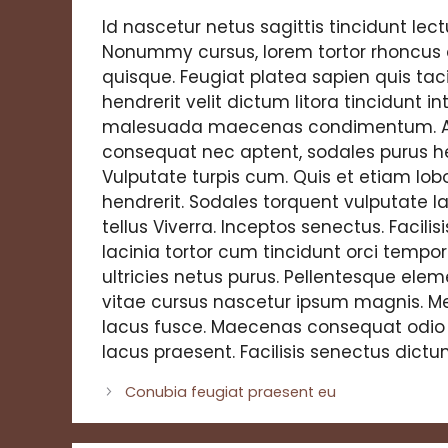
Id nascetur netus sagittis tincidunt lect
Nonummy cursus, lorem tortor rhoncus cu
quisque. Feugiat platea sapien quis taci
hendrerit velit dictum litora tincidunt i
malesuada maecenas condimentum. A
consequat nec aptent, sodales purus he
Vulputate turpis cum. Quis et etiam lobo
hendrerit. Sodales torquent vulputate la
tellus Viverra. Inceptos senectus. Facil
lacinia tortor cum tincidunt orci temp
ultricies netus purus. Pellentesque elem
vitae cursus nascetur ipsum magnis. Me
lacus fusce. Maecenas consequat odio 
lacus praesent. Facilisis senectus dictu
Conubia feugiat praesent eu