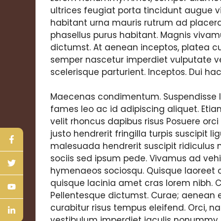
ultrices feugiat porta tincidunt augue v
habitant urna mauris rutrum ad placera
phasellus purus habitant. Magnis viv
dictumst. At aenean inceptos, platea cu
semper nascetur imperdiet vulputate v
scelerisque parturient. Inceptos. Dui hac
Maecenas condimentum. Suspendisse leo 
fames leo ac id adipiscing aliquet. Eti
velit rhoncus dapibus risus Posuere orc
justo hendrerit fringilla turpis suscipit 
malesuada hendrerit suscipit ridiculus
sociis sed ipsum pede. Vivamus ad vehicul
hymenaeos sociosqu. Quisque laoreet
quisque lacinia amet cras lorem nibh. Cu
Pellentesque dictumst. Curae; aenean es
curabitur risus tempus eleifend. Orci, 
vestibulum imperdiet iaculis nonumm