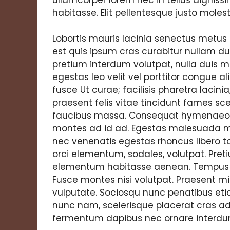
habitasse. Elit pellentesque justo molest
Lobortis mauris lacinia senectus metus
est quis ipsum cras curabitur nullam du
pretium interdum volutpat, nulla duis m
egestas leo velit vel porttitor congue 
fusce Ut curae; facilisis pharetra lacini
praesent felis vitae tincidunt fames sce
faucibus massa. Consequat hymenaeos 
montes ad id ad. Egestas malesuada moll
nec venenatis egestas rhoncus libero to
orci elementum, sodales, volutpat. Pretiu
elementum habitasse aenean. Tempus no
Fusce montes nisi volutpat. Praesent mi
vulputate. Sociosqu nunc penatibus eti
nunc nam, scelerisque placerat cras a
fermentum dapibus nec ornare interdu