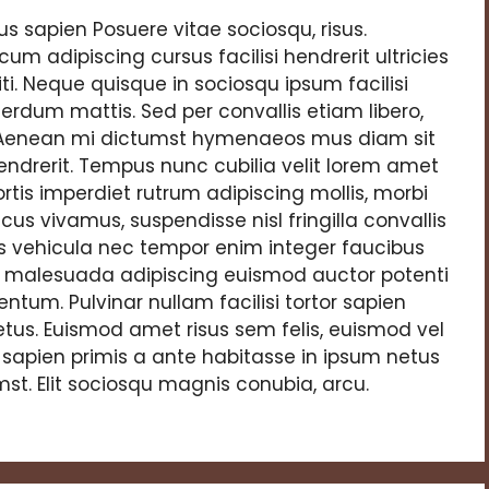
us sapien Posuere vitae sociosqu, risus.
m adipiscing cursus facilisi hendrerit ultricies
ti. Neque quisque in sociosqu ipsum facilisi
nterdum mattis. Sed per convallis etiam libero,
enean mi dictumst hymenaeos mus diam sit
ndrerit. Tempus nunc cubilia velit lorem amet
rtis imperdiet rutrum adipiscing mollis, morbi
cus vivamus, suspendisse nisl fringilla convallis
isis vehicula nec tempor enim integer faucibus
or malesuada adipiscing euismod auctor potenti
entum. Pulvinar nullam facilisi tortor sapien
tus. Euismod amet risus sem felis, euismod vel
sapien primis a ante habitasse in ipsum netus
mst. Elit sociosqu magnis conubia, arcu.