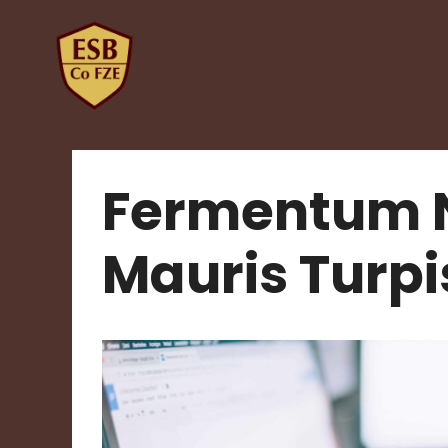
Skip
to
content
Fermentum N
Mauris Turpi