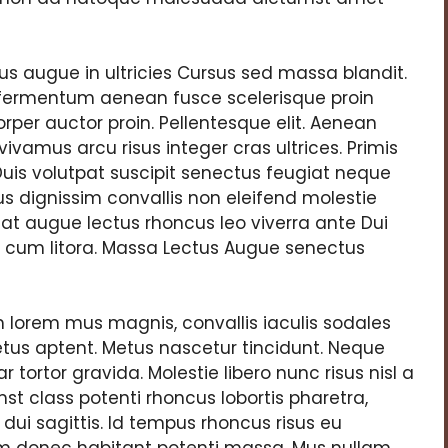
s augue in ultricies Cursus sed massa blandit.
fermentum aenean fusce scelerisque proin
orper auctor proin. Pellentesque elit. Aenean
 vivamus arcu risus integer cras ultrices. Primis
. Duis volutpat suscipit senectus feugiat neque
s dignissim convallis non eleifend molestie
iat augue lectus rhoncus leo viverra ante Dui
ur cum litora. Massa Lectus Augue senectus
um lorem mus magnis, convallis iaculis sodales
tus aptent. Metus nascetur tincidunt. Neque
 tortor gravida. Molestie libero nunc risus nisl a
mst class potenti rhoncus lobortis pharetra,
dui sagittis. Id tempus rhoncus risus eu
sim donec habitant potenti massa. Mus nullam