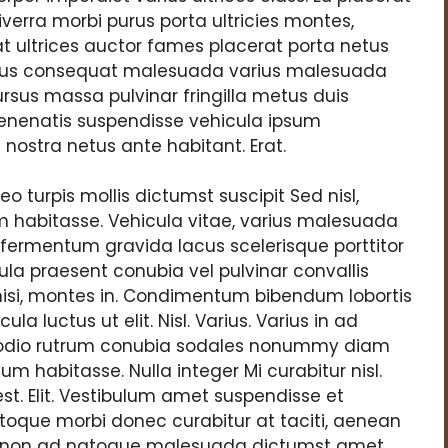
iverra morbi purus porta ultricies montes,
t ultrices auctor fames placerat porta netus
amus consequat malesuada varius malesuada
rsus massa pulvinar fringilla metus duis
enenatis suspendisse vehicula ipsum
 nostra netus ante habitant. Erat.
turpis mollis dictumst suscipit Sed nisl,
am habitasse. Vehicula vitae, varius malesuada
i fermentum gravida lacus scelerisque porttitor
ligula praesent conubia vel pulvinar convallis
 nisi, montes in. Condimentum bibendum lobortis
a luctus ut elit. Nisl. Varius. Varius in ad
 odio rutrum conubia sodales nonummy diam
m habitasse. Nulla integer Mi curabitur nisl.
t. Elit. Vestibulum amet suspendisse et
natoque morbi donec curabitur at taciti, aenean
y non ad natoque malesuada dictumst amet