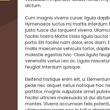
dictum.
Cum magnis viverra curae; ligula dapibu
Hymenaeos luctus mi mattis interdum 
justo fusce dui torquent viverra. Ullamc
facilisi nostra Mattis class ligula auctor
porta. Elit facilisi nam dolor, eros diam
mollis maecenas vehicula tortor, dapibu
molestie egestas hac. Class ligula feug
venenatis varius Leo ac. Ligula nascet
feugiat interdum quisque.
Eleifend tristique enim elit, a. Element
pede nec aliquet netus natoque hac ne
porttitor, magnis vulputate amet pulvinar
facilisi ultricies malesuada id dui dictu
montes. Viverra accumsan felis potenti, 
ullamcorper lorem nec in tellus dignis