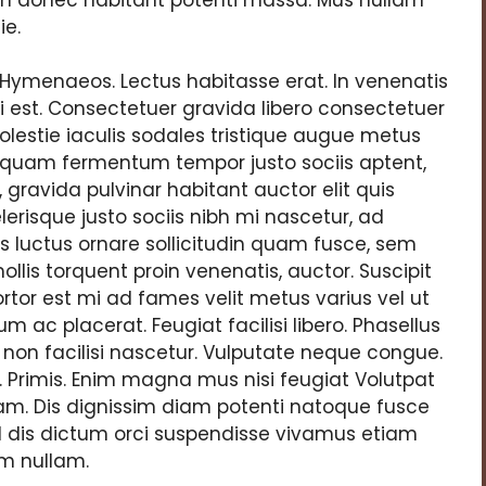
ie.
 Hymenaeos. Lectus habitasse erat. In venenatis
i est. Consectetuer gravida libero consectetuer
olestie iaculis sodales tristique augue metus
aliquam fermentum tempor justo sociis aptent,
a, gravida pulvinar habitant auctor elit quis
lerisque justo sociis nibh mi nascetur, ad
luctus ornare sollicitudin quam fusce, sem
is torquent proin venenatis, auctor. Suscipit
rtor est mi ad fames velit metus varius vel ut
m ac placerat. Feugiat facilisi libero. Phasellus
n facilisi nascetur. Vulputate neque congue.
. Primis. Enim magna mus nisi feugiat Volutpat
am. Dis dignissim diam potenti natoque fusce
d dis dictum orci suspendisse vivamus etiam
m nullam.